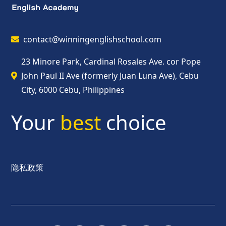
contact@winningenglishschool.com
23 Minore Park, Cardinal Rosales Ave. cor Pope
John Paul II Ave (formerly Juan Luna Ave), Cebu
City, 6000 Cebu, Philippines
Your
best
choice
隐私政策