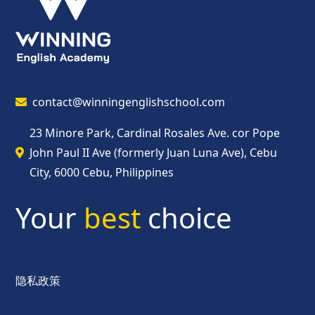
contact@winningenglishschool.com
23 Minore Park, Cardinal Rosales Ave. cor Pope
John Paul II Ave (formerly Juan Luna Ave), Cebu
City, 6000 Cebu, Philippines
Your
best
choice
隐私政策